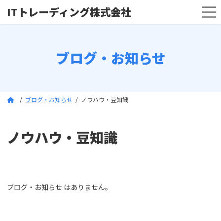
コ
ナ
ITトレーディング株式会社
ン
ビ
テ
ゲ
ン
ー
ツ
シ
ブログ・お知らせ
へ
ョ
ス
ン
キ
に
ッ
移
プ
動
ブログ・お知らせ
ノウハウ・豆知識
ノウハウ・豆知識
ブログ・お知らせ はありません。